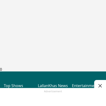
(
)
Top Shows
LallanKhas News
Entertainment
News
The Lallantop Show
Hindi Satire & Humor
Advertisement
Duniyadaari
Lallankhas Specials
Guest in the
Breaking News
Entertainment News
Newsroom
Top Political News
Hindi
Netanagri
Hindi
Top stories Cinema
Lallantop Baithki
Top History News
Entertainment Special