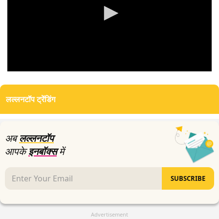
0
seconds
of
लल्लनटॉप ट्रेंडिंग
0
seconds
अब
लल्लनटॉप
आपके
इनबॉक्स
में
SUBSCRIBE
Advertisement