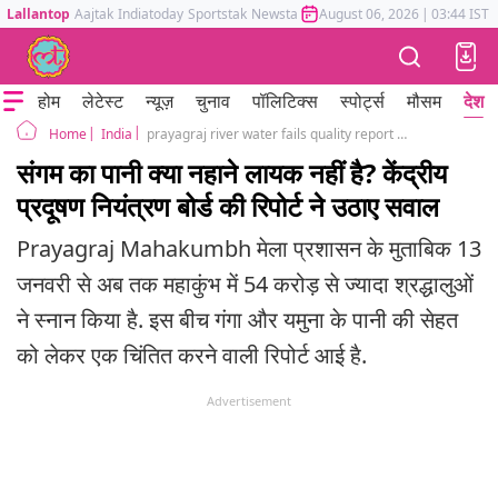
Lallantop
Aajtak
Indiatoday
Sportstak
Newstak
Mumbai Tak
August 06, 2026
Astrotak
|
03:44 IST
होम
लेटेस्ट
न्यूज़
चुनाव
पॉलिटिक्स
स्पोर्ट्स
मौसम
देश
India
prayagraj river water fails quality report not suitable for dip high faecal coliform level
Home
संगम का पानी क्या नहाने लायक नहीं है? केंद्रीय
प्रदूषण नियंत्रण बोर्ड की रिपोर्ट ने उठाए सवाल
Prayagraj Mahakumbh मेला प्रशासन के मुताबिक 13
जनवरी से अब तक महाकुंभ में 54 करोड़ से ज्यादा श्रद्धालुओं
ने स्नान किया है. इस बीच गंगा और यमुना के पानी की सेहत
को लेकर एक चिंतित करने वाली रिपोर्ट आई है.
Advertisement