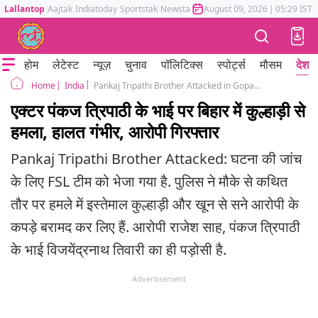
Lallantop
Aajtak
Indiatoday
Sportstak
Newstak
Mumbai Tak
August 09, 2026
Astrotak
|
05:29 IST
होम
लेटेस्ट
न्यूज़
चुनाव
पॉलिटिक्स
स्पोर्ट्स
मौसम
देश
India
Pankaj Tripathi Brother Attacked in Gopalganj Bihar Police Arrested Accused
Home
एक्टर पंकज त्रिपाठी के भाई पर बिहार में कुल्हाड़ी से
हमला, हालत गंभीर, आरोपी गिरफ्तार
Pankaj Tripathi Brother Attacked: घटना की जांच
के लिए FSL टीम को भेजा गया है. पुलिस ने मौके से कथित
तौर पर हमले में इस्तेमाल कुल्हाड़ी और खून से सने आरोपी के
कपड़े बरामद कर लिए हैं. आरोपी राजेश साह, पंकज त्रिपाठी
के भाई विजयेंद्रनाथ तिवारी का ही पड़ोसी है.
Advertisement