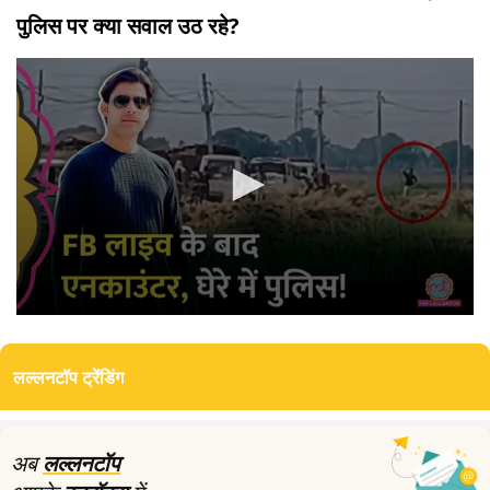
पुलिस पर क्या सवाल उठ रहे?
0
seconds
of
लल्लनटॉप ट्रेंडिंग
4
minutes,
39
seconds
अब
लल्लनटॉप