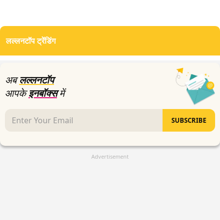
लल्लनटॉप ट्रेंडिंग
अब
लल्लनटॉप
आपके
इनबॉक्स
में
SUBSCRIBE
Advertisement