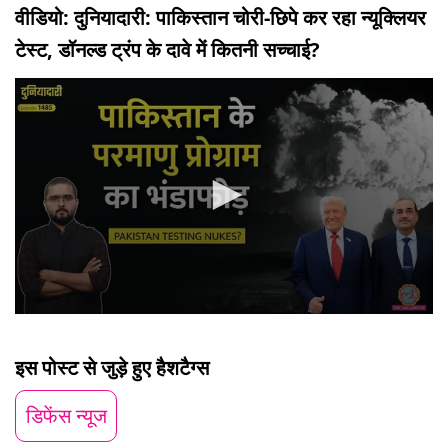
वीडियो: दुनियादारी: पाकिस्तान चोरी-छिपे कर रहा न्यूक्लियर
टेस्ट, डॉनल्ड ट्रंप के दावे में कितनी सच्चाई?
0
seconds
of
इस पोस्ट से जुड़े हुए हैशटैग्स
19
minutes,
3
डिफेंस न्यूज
seconds