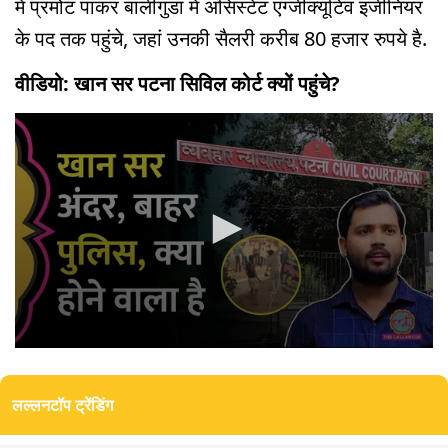
में प्रमोट पाकर बालीगुडा में असिस्टेंट एग्जीक्यूटिव इंजीनियर
के पद तक पहुंचे, जहां उनकी सैलरी करीब 80 हजार रुपये है.
वीडियो: खान सर पटना सिविल कोर्ट क्यों पहुंचे?
0
seconds
of
लल्लनटॉप ट्रेंडिंग
5
minutes,
2