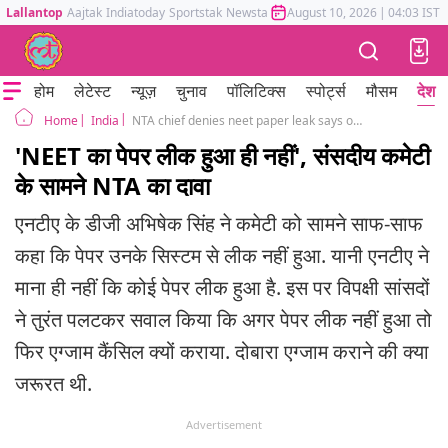
Lallantop
Aajtak
Indiatoday
Sportstak
Newstak
Mumbai Tak
August 10, 2026
Astrotak
|
04:03 IST
होम
लेटेस्ट
न्यूज़
चुनाव
पॉलिटिक्स
स्पोर्ट्स
मौसम
देश
India
NTA chief denies neet paper leak says only few questions were out
Home
'NEET का पेपर लीक हुआ ही नहीं', संसदीय कमेटी
के सामने NTA का दावा
एनटीए के डीजी अभिषेक सिंह ने कमेटी को सामने साफ-साफ
कहा कि पेपर उनके सिस्टम से लीक नहीं हुआ. यानी एनटीए ने
माना ही नहीं कि कोई पेपर लीक हुआ है. इस पर विपक्षी सांसदों
ने तुरंत पलटकर सवाल किया कि अगर पेपर लीक नहीं हुआ तो
फिर एग्जाम कैंसिल क्यों कराया. दोबारा एग्जाम कराने की क्या
जरूरत थी.
Advertisement