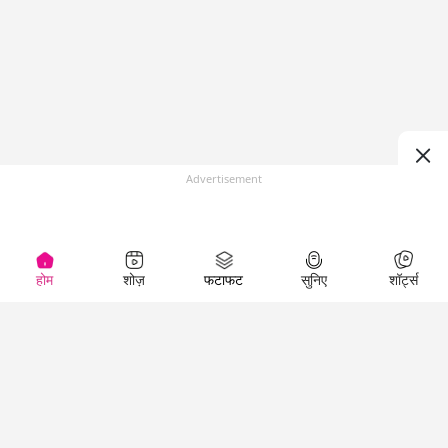
Advertisement
होम
शोज़
फटाफट
सुनिए
शॉर्ट्स
(
)
Top Shows
LallanKhas News
Entertainment
News
The Lallantop Show
Hindi Satire & Humor
Duniyadaari
Lallankhas Specials
Guest in the
Breaking News
Entertainment News
Newsroom
Top Political News
Hindi
Netanagri
Hindi
Top stories Cinema
Lallantop Baithki
Top History News
Entertainment Special
Kharcha Paani
Real Stories News
News