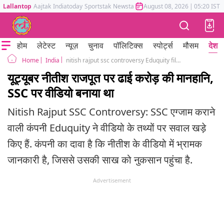
Lallantop
Aajtak
Indiatoday
Sportstak
Newstak
Mumbai Tak
August 08, 2026
Astrotak
|
05:20 IST
होम
लेटेस्ट
न्यूज़
चुनाव
पॉलिटिक्स
स्पोर्ट्स
मौसम
देश
India
nitish rajput ssc controversy Eduquity filed a defamation case of 2.5 crore against youtuber video
Home
यूट्यूबर नीतीश राजपूत पर ढाई करोड़ की मानहानि,
SSC पर वीडियो बनाया था
Nitish Rajput SSC Controversy: SSC एग्जाम कराने
वाली कंपनी Eduquity ने वीडियो के तथ्यों पर सवाल खड़े
किए हैं. कंपनी का दावा है कि नीतीश के वीडियो में भ्रामक
जानकारी है, जिससे उसकी साख को नुकसान पहुंचा है.
Advertisement