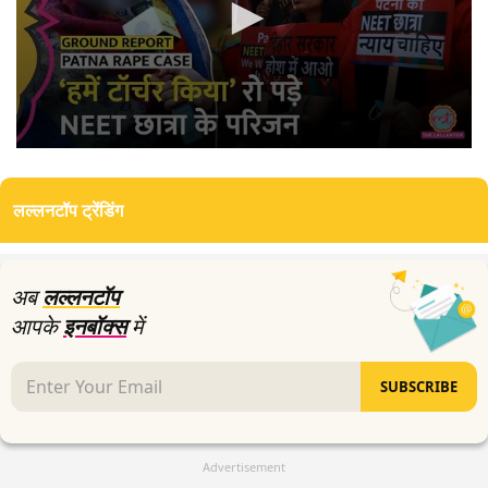
0
seconds
of
लल्लनटॉप ट्रेंडिंग
16
minutes,
46
seconds
अब
लल्लनटॉप
आपके
इनबॉक्स
में
SUBSCRIBE
Advertisement