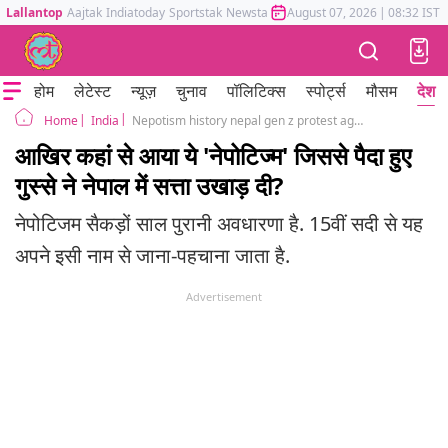
Lallantop
Aajtak
Indiatoday
Sportstak
Newstak
Mumbai Tak
August 07, 2026
Astrotak
|
08:32 IST
होम
लेटेस्ट
न्यूज़
चुनाव
पॉलिटिक्स
स्पोर्ट्स
मौसम
देश
India
Nepotism history nepal gen z protest against nepo kids
Home
आखिर कहां से आया ये 'नेपोटिज्म' जिससे पैदा हुए
गुस्से ने नेपाल में सत्ता उखाड़ दी?
नेपोटिजम सैकड़ों साल पुरानी अवधारणा है. 15वीं सदी से यह
अपने इसी नाम से जाना-पहचाना जाता है.
Advertisement