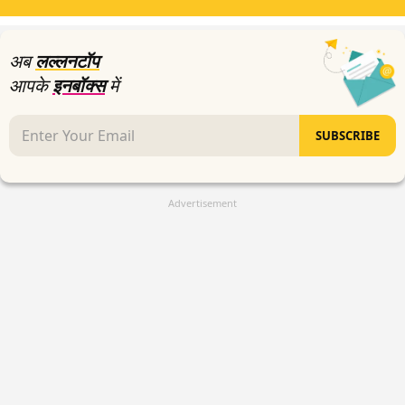
minutes,
5
seconds
अब
लल्लनटॉप
आपके
इनबॉक्स
में
SUBSCRIBE
Advertisement