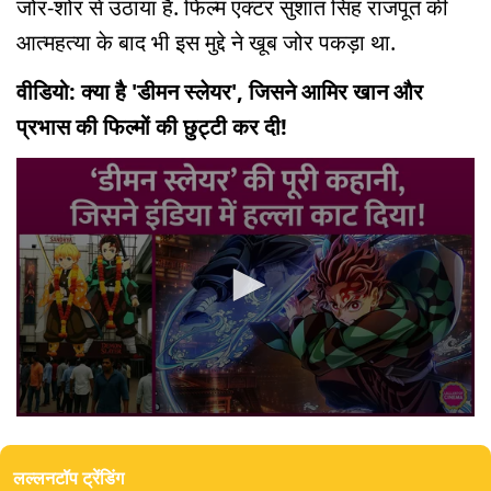
जोर-शोर से उठाया है. फिल्म एक्टर सुशांत सिंह राजपूत की
आत्महत्या के बाद भी इस मुद्दे ने खूब जोर पकड़ा था.
वीडियो: क्या है 'डीमन स्लेयर', जिसने आमिर खान और
प्रभास की फिल्मों की छुट्टी कर दी!
0
seconds
of
लल्लनटॉप ट्रेंडिंग
8