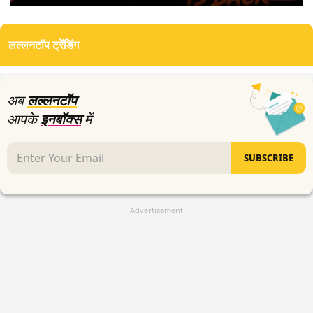
0
seconds
of
लल्लनटॉप ट्रेंडिंग
4
minutes,
15
seconds
अब
लल्लनटॉप
आपके
इनबॉक्स
में
SUBSCRIBE
Advertisement