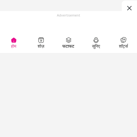
Advertisement
होम
शोज़
फटाफट
सुनिए
शॉर्ट्स
(
)
Top Shows
LallanKhas News
Entertainment
News
The Lallantop Show
Hindi Satire & Humor
Duniyadaari
Lallankhas Specials
Guest in the
Breaking News
Entertainment News
Newsroom
Top Political News
Hindi
Netanagri
Hindi
Top stories Cinema
Lallantop Baithki
Top History News
Entertainment Special
Kharcha Paani
Real Stories News
News
Aasan Bhasha Mein
Latest Political News
Top movies series
Social List
Top Literature News
review
Tarikh
Top Persons News
Latest Entertainment
Sehat
Top Profiles
News
The Cinema Show
Viral News
Business News
Technology
Top News
News
Business News in
Breaking News Hindi