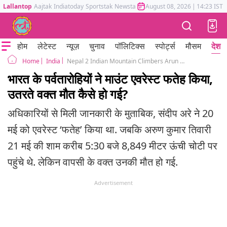
Lallantop
Aajtak
Indiatoday
Sportstak
Newstak
Mumbai Tak
August 08, 2026
Astrotak
|
14:23 IST
होम
लेटेस्ट
न्यूज़
चुनाव
पॉलिटिक्स
स्पोर्ट्स
मौसम
देश
India
Nepal 2 Indian Mountain Climbers Arun Tiwari Sandeep Are Died In Mount Everest Death Zone
Home
भारत के पर्वतारोहियों ने माउंट एवरेस्ट फतेह किया,
उतरते वक्त मौत कैसे हो गई?
अधिकारियों से मिली जानकारी के मुताबिक, संदीप अरे ने 20
मई को एवरेस्ट ‘फतेह’ किया था. जबकि अरुण कुमार तिवारी
21 मई की शाम करीब 5:30 बजे 8,849 मीटर ऊंची चोटी पर
पहुंचे थे. लेकिन वापसी के वक्त उनकी मौत हो गई.
Advertisement