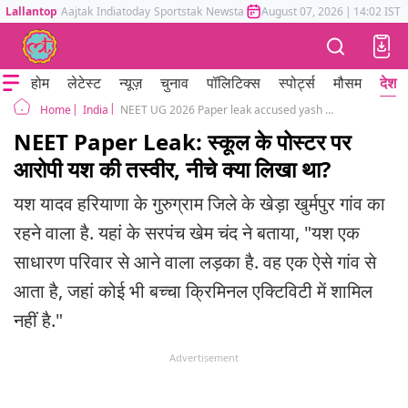
Lallantop
Aajtak
Indiatoday
Sportstak
Newstak
Mumbai Tak
August 07, 2026
Astrotak
|
14:02 IST
होम
लेटेस्ट
न्यूज़
चुनाव
पॉलिटिक्स
स्पोर्ट्स
मौसम
देश
India
NEET UG 2026 Paper leak accused yash yadav school poster gurugram achiever
Home
NEET Paper Leak: स्कूल के पोस्टर पर
आरोपी यश की तस्वीर, नीचे क्या लिखा था?
यश यादव हरियाणा के गुरुग्राम जिले के खेड़ा खुर्मपुर गांव का
रहने वाला है. यहां के सरपंच खेम चंद ने बताया, "यश एक
साधारण परिवार से आने वाला लड़का है. वह एक ऐसे गांव से
आता है, जहां कोई भी बच्चा क्रिमिनल एक्टिविटी में शामिल
नहीं है."
Advertisement