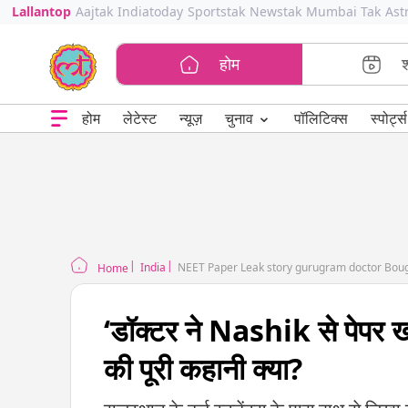
Lallantop
Aajtak
Indiatoday
Sportstak
Newstak
Mumbai Tak
Ast
होम
⌄
चुनाव
होम
लेटेस्ट
न्यूज़
पॉलिटिक्स
स्पोर्ट्स
India
NEET Paper Leak story gurugram doctor Bou
Home
‘डॉक्टर ने Nashik से पेपर
की पूरी कहानी क्या?