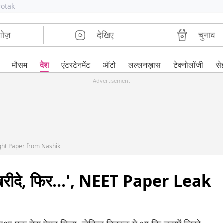
rotak
शोज़
देखिए
चुनाव
मौसम
देश
एंटरटेनमेंट
ऑटो
लल्लनख़ास
टेक्नोलॉजी
से
Advertisement
ght Paper from Nashik
 खरीदे, फिर...', NEET Paper Leak