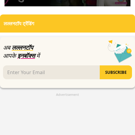
0
seconds
of
लल्लनटॉप ट्रेंडिंग
3
minutes,
29
seconds
अब
लल्लनटॉप
आपके
इनबॉक्स
में
SUBSCRIBE
Advertisement