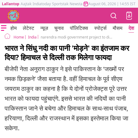
Lallantop
Aajtak
Indiatoday
Sportstak
Newstak
Mumbai Tak
August 06, 2026
Astrotak
|
14:55 IST
होम
लेटेस्ट
न्यूज़
चुनाव
पॉलिटिक्स
स्पोर्ट्स
मौसम
देश
India
narendra modi government project to divert Indus water to Himachal pradesh
Home
भारत ने सिंधु नदी का पानी 'मोड़ने' का इंतजाम कर
दिया? हिमाचल से दिल्ली तक मिलेगा फायदा
बीजेपी नेता अनुराग ठाकुर ने इसे पाकिस्तान के ‘जख्मों पर
नमक छिड़कने’ जैसा बताया है. वहीं हिमाचल के पूर्व सीएम
जयराम ठाकुर का कहना है कि ये दोनों प्रोजेक्ट्स पूरे उत्तर
भारत को फायदा पहुंचाएंगे. इससे भारत की नदियों का पानी
पाकिस्तान जाने से बचेगा और हिमाचल के साथ-साथ पंजाब,
हरियाणा, दिल्ली और राजस्थान में इसका इस्तेमाल किया जा
सकेगा.