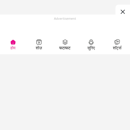
Advertisement
होम
शोज़
फटाफट
सुनिए
शॉर्ट्स
(
)
Top Shows
LallanKhas News
Entertainment
News
The Lallantop Show
Hindi Satire & Humor
Duniyadaari
Lallankhas Specials
Guest in the
Breaking News
Entertainment News
Newsroom
Top Political News
Hindi
Netanagri
Hindi
Top stories Cinema
Lallantop Baithki
Top History News
Entertainment Special
Kharcha Paani
Real Stories News
News
Aasan Bhasha Mein
Latest Political News
Top movies series
Social List
Top Literature News
review
Tarikh
Top Persons News
Latest Entertainment
Sehat
Top Profiles
News
The Cinema Show
Viral News
Business News
Technology
Top News