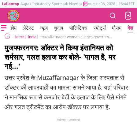
Lallantop
Aajtak
Indiatoday
Sportstak
Newstak
Mumbai Tak
August 08, 2026
Astrotak
|
18:44 IST
होम
लेटेस्ट
न्यूज़
चुनाव
पॉलिटिक्स
स्पोर्ट्स
मौसम
देश
India
muzaffarnagar woman alleges government hospital took money and broke disabled daughter leg cmo orders probe uttar pradesh
Home
मुजफ्फरनगर: डॉक्टर ने किया इंसानियत को
शर्मसार, गलत इलाज कर बोले- 'पागल है, मर
गई...'
उत्तर प्रदेश के Muzaffarnagar के जिला अस्पताल से
डॉक्टर की लापरवाही का मामला सामने आया है. यहां परिवार
ने मानसिक रूप से कमजोर बेटी के इलाज के लिए पैसे मांगने
और गलत ट्रीटमेंट का आरोप डॉक्टर पर लगाया है.
Advertisement