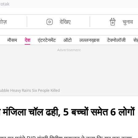
rotak
शोज़
देखिए
चुनाव
मौसम
देश
एंटरटेनमेंट
ऑटो
लल्लनख़ास
टेक्नोलॉजी
से
Advertisement
ble Heavy Rains Six People Killed
ीन मंजिला चॉल ढही, 5 बच्चों समेत 6 लोगों