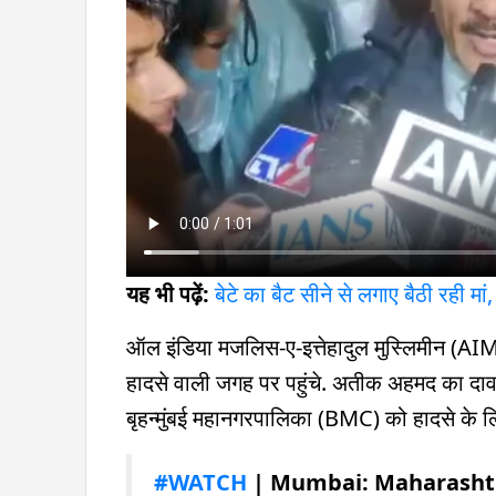
यह भी पढ़ें:
बेटे का बैट सीने से लगाए बैठी रही म
ऑल इंडिया मजलिस-ए-इत्तेहादुल मुस्लिमीन (A
हादसे वाली जगह पर पहुंचे. अतीक अहमद का दावा ह
बृहन्मुंबई महानगरपालिका (BMC) को हादसे के लि
#WATCH
| Mumbai: Maharashtr