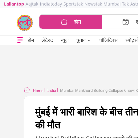
Lallantop
Aajtak
Indiatoday
Sportstak
Newstak
Mumbai Tak
Ast
होम
⌄
चुनाव
होम
लेटेस्ट
न्यूज़
पॉलिटिक्स
स्पोर्ट्स
India
Mumbai Mankhurd Building Collapse Chawl Rub
Home
मुंबई में भारी बारिश के बीच त
की मौत