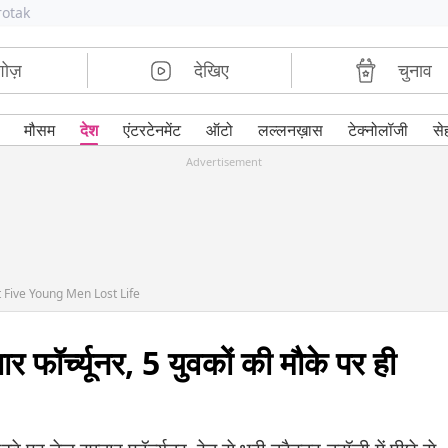
rotak
शोज़
देखिए
चुनाव
मौसम
देश
एंटरटेनमेंट
ऑटो
लल्लनख़ास
टेक्नोलॉजी
से
Advertisement
 Five Young Men Lost Life
तार फॉर्च्यूनर, 5 युवकों की मौके पर ही