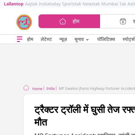
Lallantop
Aajtak
Indiatoday
Sportstak
Newstak
Mumbai Tak
Ast
होम
⌄
चुनाव
होम
लेटेस्ट
न्यूज़
पॉलिटिक्स
स्पोर्ट्स
India
MP Gwalior-Jhansi Highway Fortuner Accident
Home
ट्रैक्टर ट्रॉली में घुसी तेज रफ्
मौत