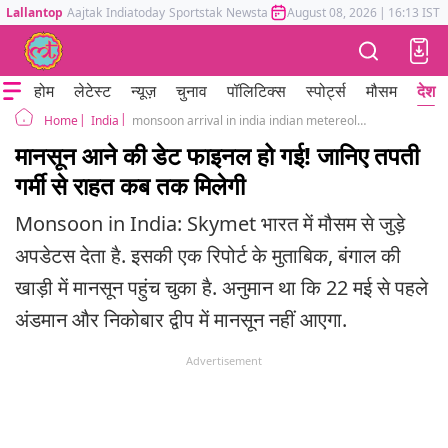
Lallantop
Aajtak
Indiatoday
Sportstak
Newstak
Mumbai Tak
August 08, 2026
Astrotak
|
16:13 IST
होम
लेटेस्ट
न्यूज़
चुनाव
पॉलिटिक्स
स्पोर्ट्स
मौसम
देश
India
monsoon arrival in india indian metereologocal department update rainfall in southern states
Home
मानसून आने की डेट फाइनल हो गई! जानिए तपती
गर्मी से राहत कब तक मिलेगी
Monsoon in India: Skymet भारत में मौसम से जुड़े
अपडेटस देता है. इसकी एक रिपोर्ट के मुताबिक, बंगाल की
खाड़ी में मानसून पहुंच चुका है. अनुमान था कि 22 मई से पहले
अंडमान और निकोबार द्वीप में मानसून नहीं आएगा.
Advertisement