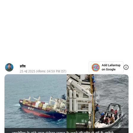
हरीश
25 मई 2025
(पब्लिश्ड:
04:59 PM
IST)