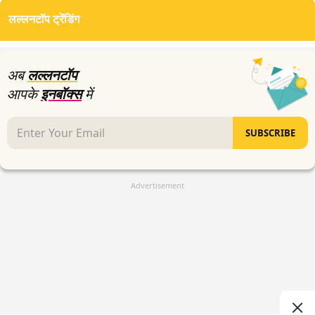
of
लल्लनटॉप ट्रेंडिंग
2
minutes,
41
seconds
अब
लल्लनटॉप
आपके
इनबॉक्स
में
SUBSCRIBE
Advertisement