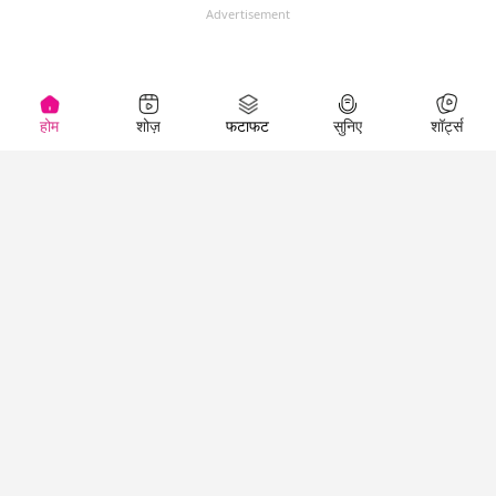
Advertisement
होम
शोज़
फटाफट
सुनिए
शॉर्ट्स
(
)
Top Shows
LallanKhas News
Entertainment
News
The Lallantop Show
Hindi Satire & Humor
Duniyadaari
Lallankhas Specials
Guest in the
Breaking News
Entertainment News
Newsroom
Top Political News
Hindi
Netanagri
Hindi
Top stories Cinema
Lallantop Baithki
Top History News
Entertainment Special
Kharcha Paani
Real Stories News
News
Aasan Bhasha Mein
Latest Political News
Top movies series
Social List
Top Literature News
review
Tarikh
Top Persons News
Latest Entertainment
Sehat
Top Profiles
News
The Cinema Show
Viral News
Business News
Technology
Top News
News
Business News in
Breaking News Hindi
Hindi
Top News Hindi
Latest Business News
Technology News in
Latest News Hindi
Business Special News
Hindi
Social Media News