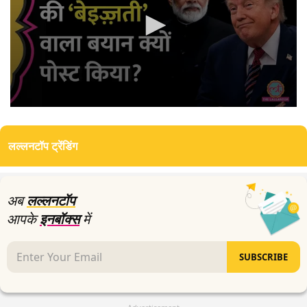
0
seconds
of
लल्लनटॉप ट्रेंडिंग
3
minutes,
11
seconds
अब
लल्लनटॉप
आपके
इनबॉक्स
में
SUBSCRIBE