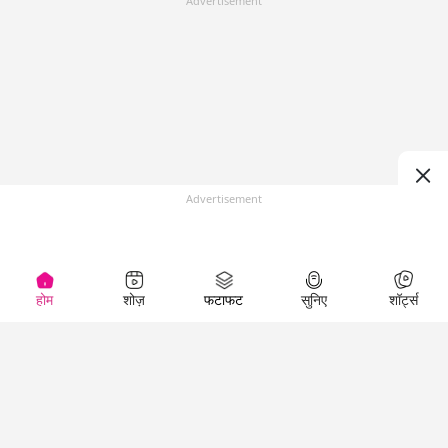
Advertisement
Advertisement
होम
शोज़
फटाफट
सुनिए
शॉर्ट्स
(
)
Top Shows
LallanKhas News
Entertainment
News
The Lallantop Show
Hindi Satire & Humor
Duniyadaari
Lallankhas Specials
Guest in the
Breaking News
Entertainment News
Newsroom
Top Political News
Hindi
Netanagri
Hindi
Top stories Cinema