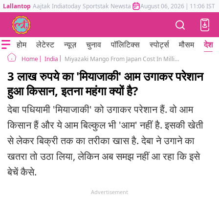
Lallantop
Aajtak
Indiatoday
Sportstak
Newstak
Mumbai Tak
August 06, 2026
Astrotak
|
11:06 IST
होम
लेटेस्ट
न्यूज़
चुनाव
पॉलिटिक्स
स्पोर्ट्स
मौसम
देश
India
Miyazaki Mango From Japan Cost In Millions History Benefits Of This Fruit
Home
3 लाख रुपये का 'मियाजाकी' आम उगाकर परेशान
हुआ किसान, इतना महंगा क्यों है?
देबा पधियामी 'मियाजाकी' को उगाकर परेशान हैं. वो आम
किसान हैं और ये आम बिल्कुल भी 'आम' नहीं है. इसकी खेती
से लेकर बिक्री तक का तरीका खास है. देबा ने उगाने का
खतरा तो उठा लिया, लेकिन अब समझ नहीं आ रहा कि इसे
बेचें कैसे.
Advertisement