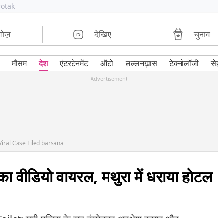
rotak
शोज़
देखिए
चुनाव
मौसम
देश
एंटरटेनमेंट
ऑटो
लल्लनख़ास
टेक्नोलॉजी
से
Advertisement
Viral Case Filed barsana
 का वीडियो वायरल, मथुरा में धराया होटल