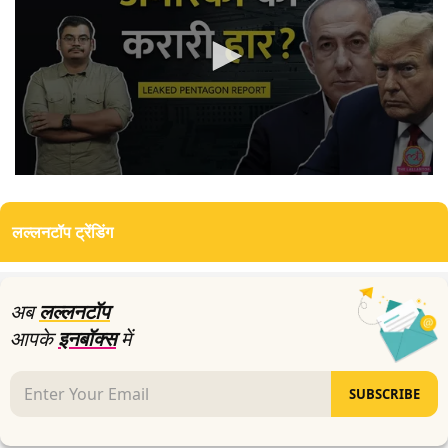
0
seconds
of
लल्लनटॉप ट्रेंडिंग
0
seconds
अब
लल्लनटॉप
आपके
इनबॉक्स
में
SUBSCRIBE