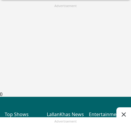
Advertisement
(
)
Top Shows
LallanKhas News
Entertainment
News
The Lallantop Show
Hindi Satire & Humor
Advertisement
Duniyadaari
Lallankhas Specials
Guest in the
Breaking News
Entertainment News