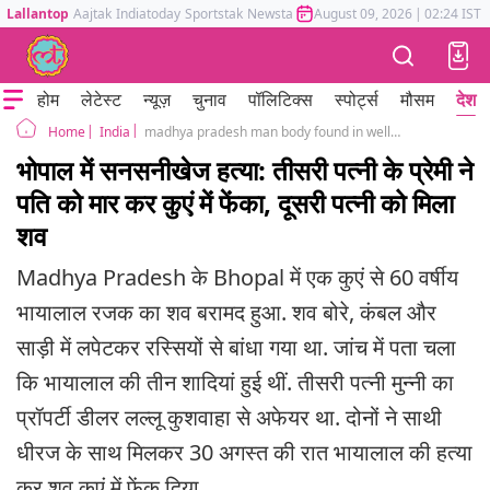
Lallantop
Aajtak
Indiatoday
Sportstak
Newstak
Mumbai Tak
August 09, 2026
Astrotak
|
02:24 IST
होम
लेटेस्ट
न्यूज़
चुनाव
पॉलिटिक्स
स्पोर्ट्स
मौसम
देश
India
madhya pradesh man body found in well killed by wife lover found by second wife
Home
भोपाल में सनसनीखेज हत्या: तीसरी पत्नी के प्रेमी ने
पति को मार कर कुएं में फेंका, दूसरी पत्नी को मिला
शव
Madhya Pradesh के Bhopal में एक कुएं से 60 वर्षीय
भायालाल रजक का शव बरामद हुआ. शव बोरे, कंबल और
साड़ी में लपेटकर रस्सियों से बांधा गया था. जांच में पता चला
कि भायालाल की तीन शादियां हुई थीं. तीसरी पत्नी मुन्नी का
प्रॉपर्टी डीलर लल्लू कुशवाहा से अफेयर था. दोनों ने साथी
धीरज के साथ मिलकर 30 अगस्त की रात भायालाल की हत्या
कर शव कुएं में फेंक दिया.