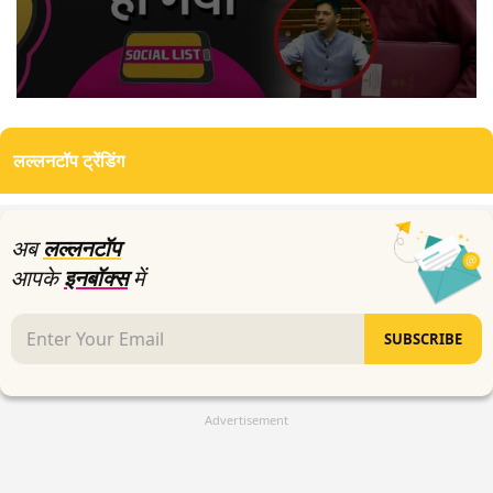
0
seconds
of
लल्लनटॉप ट्रेंडिंग
8
minutes,
27
seconds
अब
लल्लनटॉप
आपके
इनबॉक्स
में
SUBSCRIBE
Advertisement