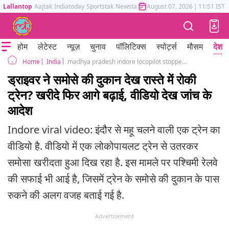
Lallantop
Aajtak
Indiatoday
Sportstak
Newstak
Mumbai Tak
August 07, 2026
Astrotak
|
11:51 IST
होम
लेटेस्ट
न्यूज़
चुनाव
पॉलिटिक्स
स्पोर्ट्स
मौसम
देश
India
madhya pradesh indore locopilot stopped train to buy samosa viral video railway investigates
Home
ड्राइवर ने समोसे की दुकान देख रास्ते में रोकी
ट्रेन? खरीदे फिर आगे बढ़ाई, वीडियो देख जांच के
आदेश
Indore viral video: इंदौर से महू चलने वाली एक ट्रेन का
वीडियो है. वीडियो में एक लोकोपायलट ट्रेन से उतरकर
समोसा खरीदता हुआ दिख रहा है. इस मामले पर पश्चिमी रेलवे
की सफाई भी आई है, जिसमें ट्रेन के समोसे की दुकान के पास
रुकने की अलग वजह बताई गई है.
Advertisement