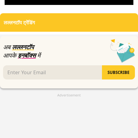
0
seconds
of
लल्लनटॉप ट्रेंडिंग
11
minutes,
15
seconds
अब
लल्लनटॉप
आपके
इनबॉक्स
में
SUBSCRIBE
Advertisement