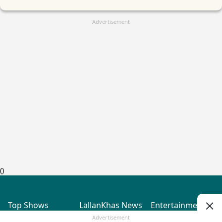
Advertisement
(
)
Top Shows
LallanKhas News
Entertainment
News
The Lallantop Show
Hindi Satire & Humor
Advertisement