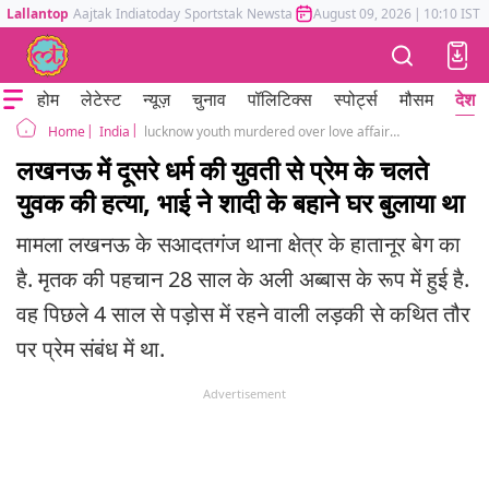
Lallantop
Aajtak
Indiatoday
Sportstak
Newstak
Mumbai Tak
August 09, 2026
Astrotak
|
10:10 IST
होम
लेटेस्ट
न्यूज़
चुनाव
पॉलिटिक्स
स्पोर्ट्स
मौसम
देश
India
lucknow youth murdered over love affair neighbour girls brothers attack
Home
लखनऊ में दूसरे धर्म की युवती से प्रेम के चलते
युवक की हत्या, भाई ने शादी के बहाने घर बुलाया था
मामला लखनऊ के सआदतगंज थाना क्षेत्र के हातानूर बेग का
है. मृतक की पहचान 28 साल के अली अब्बास के रूप में हुई है.
वह पिछले 4 साल से पड़ोस में रहने वाली लड़की से कथित तौर
पर प्रेम संबंध में था.
Advertisement