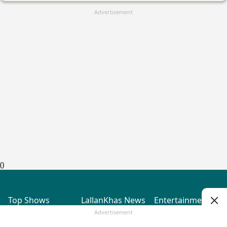
Advertisement
(
)
Top Shows
LallanKhas News
Entertainment
News
The Lallantop Show
Hindi Satire & Humor
Advertisement
Duniyadaari
Lallankhas Specials
Guest in the
Breaking News
Entertainment News