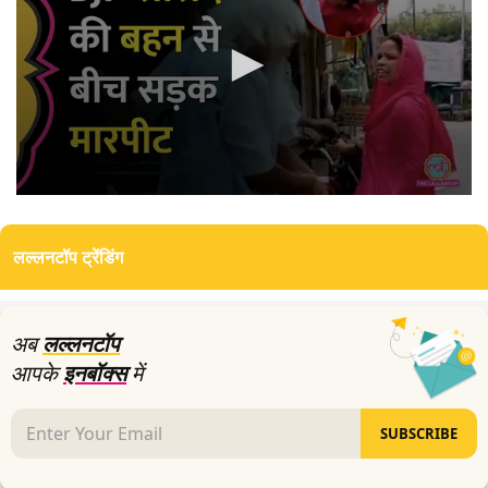
0
seconds
of
लल्लनटॉप ट्रेंडिंग
3
minutes,
29
seconds
अब
लल्लनटॉप
आपके
इनबॉक्स
में
SUBSCRIBE