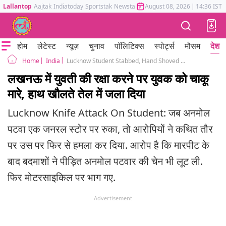
Lallantop
Aajtak
Indiatoday
Sportstak
Newstak
Mumbai Tak
August 08, 2026
Astrotak
|
14:36 IST
होम
लेटेस्ट
न्यूज़
चुनाव
पॉलिटिक्स
स्पोर्ट्स
मौसम
देश
India
Lucknow Student Stabbed, Hand Shoved In Hot Oil For Saving Female Friend From Harassers
Home
लखनऊ में युवती की रक्षा करने पर युवक को चाकू
मारे, हाथ खौलते तेल में जला दिया
Lucknow Knife Attack On Student: जब अनमोल
पटवा एक जनरल स्टोर पर रुका, तो आरोपियों ने कथित तौर
पर उस पर फिर से हमला कर दिया. आरोप है कि मारपीट के
बाद बदमाशों ने पीड़ित अनमोल पटवार की चेन भी लूट ली.
फिर मोटरसाइकिल पर भाग गए.
Advertisement