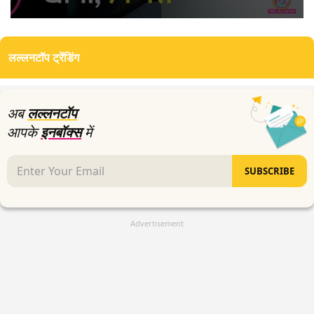
0
seconds
of
लल्लनटॉप ट्रेंडिंग
0
seconds
अब
लल्लनटॉप
आपके
इनबॉक्स
में
SUBSCRIBE
Advertisement