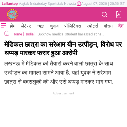
Lallantop
Aajtak
Indiatoday
Sportstak
Newstak
Mumbai Tak
August 07, 2026
Astrotak
|
20:56 IST
होम
लेटेस्ट
न्यूज़
चुनाव
पॉलिटिक्स
स्पोर्ट्स
मौसम
देश
India
Lucknow medical student harassed at hazratganj accused ran away after slapping her
Home
मेडिकल छात्रा का सरेआम यौन उत्पीड़न, विरोध पर
थप्पड़ मारकर फरार हुआ आरोपी
लखनऊ में मेडिकल की तैयारी करने वाली छात्रा के साथ
उत्पीड़न का मामला सामने आया है. यहां युवक ने सरेआम
छात्रा से बदसलूकी की और उसे थप्पड़ मारकर भाग गया.
Advertisement