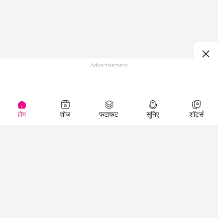
Advertisement
होम
शोज़
फटाफट
सुनिए
शॉर्ट्स
(
)
Top Shows
LallanKhas News
Entertainment
News
The Lallantop Show
Hindi Satire & Humor
Duniyadaari
Lallankhas Specials
Guest in the
Breaking News
Entertainment News
Newsroom
Top Political News
Hindi
Netanagri
Hindi
Top stories Cinema
Lallantop Baithki
Top History News
Entertainment Special
Kharcha Paani
Real Stories News
News
Aasan Bhasha Mein
Latest Political News
Top movies series
Social List
Top Literature News
review
Tarikh
Top Persons News
Latest Entertainment