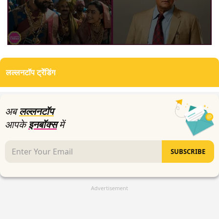
0
seconds
of
लल्लनटॉप ट्रेंडिंग
2
minutes,
27
seconds
अब
लल्लनटॉप
आपके
इनबॉक्स
में
SUBSCRIBE
Advertisement