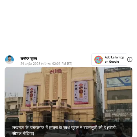
राघवेंद्र शुक्ला
29 अप्रैल 2025
(पब्लिश्ड:
02:01 PM
IST)
लखनऊ के हजरतगंज में छात्रा के साथ युवक ने बदसलूकी की है (फोटोः
सोशल मीडिया)