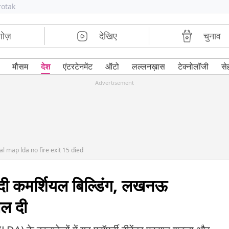
rotak
शोज़
देखिए
चुनाव
मौसम
देश
एंटरटेनमेंट
ऑटो
लल्लनख़ास
टेक्नोलॉजी
से
Advertisement
l map lda no fire exit 15 died
 दी कमर्शियल बिल्डिंग, लखनऊ
ोल दी