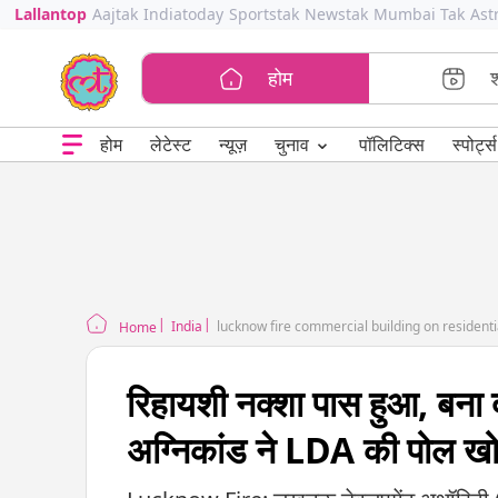
Lallantop
Aajtak
Indiatoday
Sportstak
Newstak
Mumbai Tak
Ast
होम
⌄
चुनाव
होम
लेटेस्ट
न्यूज़
पॉलिटिक्स
स्पोर्ट्स
India
lucknow fire commercial building on residentia
Home
रिहायशी नक्शा पास हुआ, बना
अग्निकांड ने LDA की पोल ख