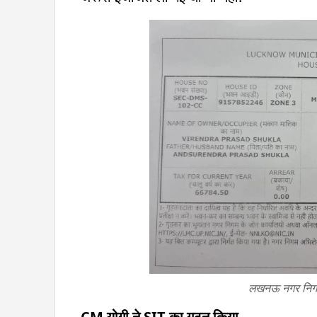
लखनऊ नगर निगम द
CM योगी ने SIT का गठन किया