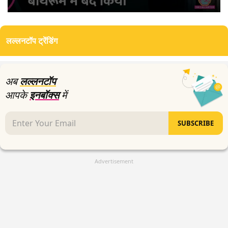
0
seconds
of
लल्लनटॉप ट्रेंडिंग
3
minutes,
22
seconds
अब
लल्लनटॉप
आपके
इनबॉक्स
में
SUBSCRIBE
Advertisement