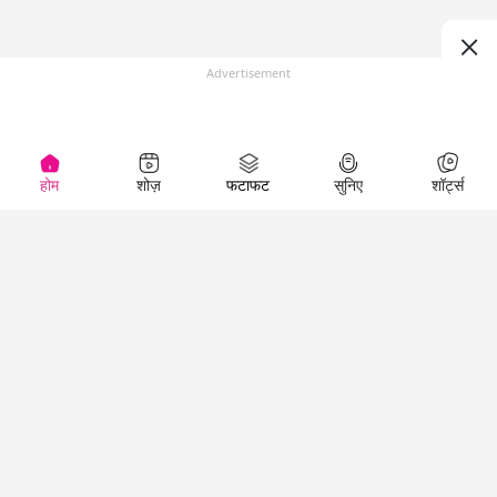
Advertisement
होम
शोज़
फटाफट
सुनिए
शॉर्ट्स
(
)
Top Shows
LallanKhas News
Entertainment
News
The Lallantop Show
Hindi Satire & Humor
Duniyadaari
Lallankhas Specials
Guest in the
Breaking News
Entertainment News
Newsroom
Top Political News
Hindi
Netanagri
Hindi
Top stories Cinema
Lallantop Baithki
Top History News
Entertainment Special
Kharcha Paani
Real Stories News
News
Aasan Bhasha Mein
Latest Political News
Top movies series
Social List
Top Literature News
review
Tarikh
Top Persons News
Latest Entertainment
Sehat
Top Profiles
News
The Cinema Show
Viral News
Business News
Technology
Top News