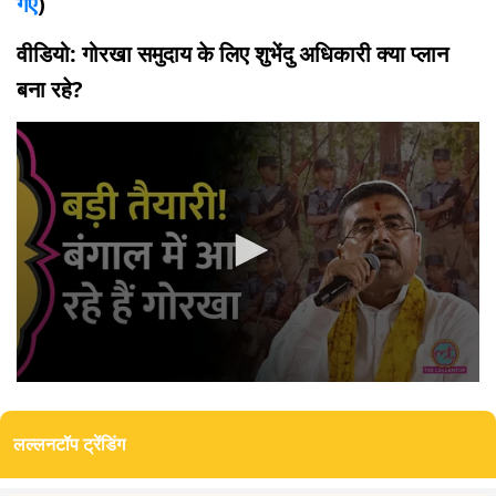
गए
)
वीडियो: गोरखा समुदाय के लिए शुभेंदु अधिकारी क्या प्लान
बना रहे?
0
seconds
of
लल्लनटॉप ट्रेंडिंग
5
minutes,
38
seconds