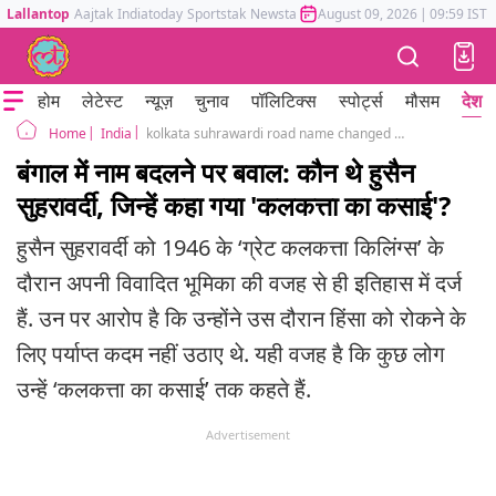
Lallantop
Aajtak
Indiatoday
Sportstak
Newstak
Mumbai Tak
August 09, 2026
Astrotak
|
09:59 IST
होम
लेटेस्ट
न्यूज़
चुनाव
पॉलिटिक्स
स्पोर्ट्स
मौसम
देश
India
kolkata suhrawardi road name changed to gopal mukherjee road bengal politics
Home
बंगाल में नाम बदलने पर बवाल: कौन थे हुसैन
सुहरावर्दी, जिन्हें कहा गया 'कलकत्ता का कसाई'?
हुसैन सुहरावर्दी को 1946 के ‘ग्रेट कलकत्ता किलिंग्स’ के
दौरान अपनी विवादित भूमिका की वजह से ही इतिहास में दर्ज
हैं. उन पर आरोप है कि उन्होंने उस दौरान हिंसा को रोकने के
लिए पर्याप्त कदम नहीं उठाए थे. यही वजह है कि कुछ लोग
उन्हें ‘कलकत्ता का कसाई’ तक कहते हैं.
Advertisement