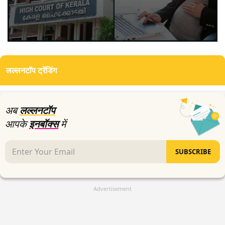
0
seconds
of
लल्लनटॉप ट्रेंडिंग
6
minutes,
9
seconds
अब
लल्लनटॉप
आपके
इनबॉक्स
में
SUBSCRIBE
Advertisement