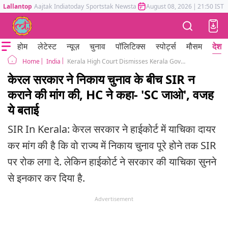
Lallantop
Aajtak
Indiatoday
Sportstak
Newstak
Mumbai Tak
August 08, 2026
Astrotak
|
21:50 IST
होम
लेटेस्ट
न्यूज़
चुनाव
पॉलिटिक्स
स्पोर्ट्स
मौसम
देश
India
Kerala High Court Dismisses Kerala Govt Plea to Postpone SIR Till Local Body Elections
Home
केरल सरकार ने निकाय चुनाव के बीच SIR न
कराने की मांग की, HC ने कहा- 'SC जाओ', वजह
ये बताई
SIR In Kerala: केरल सरकार ने हाईकोर्ट में याचिका दायर
कर मांग की है कि वो राज्य में निकाय चुनाव पूरे होने तक SIR
पर रोक लगा दे. लेकिन हाईकोर्ट ने सरकार की याचिका सुनने
से इनकार कर दिया है.
Advertisement