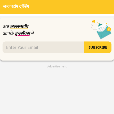
of
लल्लनटॉप ट्रेंडिंग
0
seconds
अब
लल्लनटॉप
आपके
इनबॉक्स
में
SUBSCRIBE
Advertisement