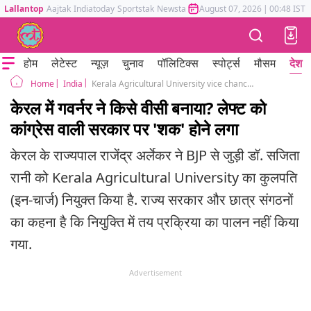
Lallantop
Aajtak
Indiatoday
Sportstak
Newstak
Mumbai Tak
August 07, 2026
Astrotak
|
00:48 IST
होम
लेटेस्ट
न्यूज़
चुनाव
पॉलिटिक्स
स्पोर्ट्स
मौसम
देश
India
Kerala Agricultural University vice chancellor row dr sajitha rani bjp leader
Home
केरल में गवर्नर ने किसे वीसी बनाया? लेफ्ट को
कांग्रेस वाली सरकार पर 'शक' होने लगा
केरल के राज्यपाल राजेंद्र अर्लेकर ने BJP से जुड़ी डॉ. सजिता
रानी को Kerala Agricultural University का कुलपति
(इन-चार्ज) नियुक्त किया है. राज्य सरकार और छात्र संगठनों
का कहना है कि नियुक्ति में तय प्रक्रिया का पालन नहीं किया
गया.
Advertisement