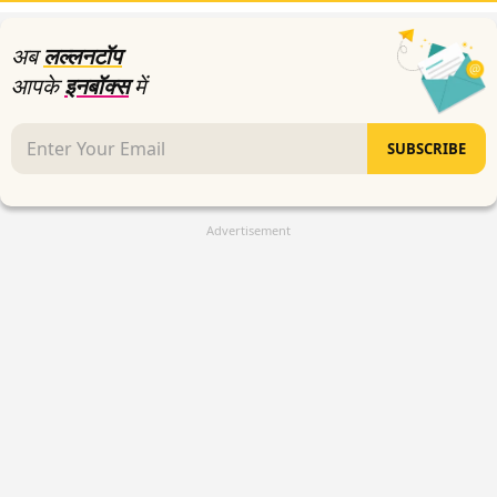
5
seconds
अब
लल्लनटॉप
आपके
इनबॉक्स
में
SUBSCRIBE
Advertisement