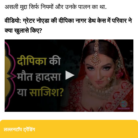
असली मुद्दा सिर्फ नियमों और उनके पालन का था.
वीडियो: ग्रेटर नोएडा की दीपिका नागर डेथ केस में परिवार ने
क्या खुलासे किए?
0
seconds
of
लल्लनटॉप ट्रेंडिंग
4
minutes,