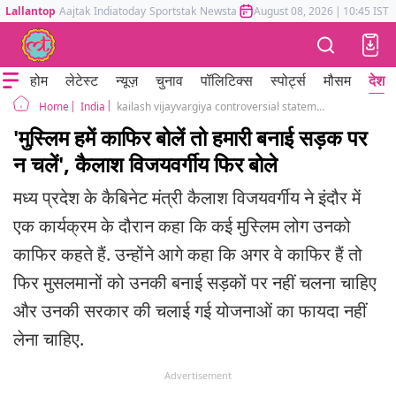
Lallantop
Aajtak
Indiatoday
Sportstak
Newstak
Mumbai Tak
August 08, 2026
Astrotak
|
10:45 IST
होम
लेटेस्ट
न्यूज़
चुनाव
पॉलिटिक्स
स्पोर्ट्स
मौसम
देश
India
kailash vijayvargiya controversial statement on kafir muslim in indore
Home
'मुस्लिम हमें काफिर बोलें तो हमारी बनाई सड़क पर
न चलें', कैलाश विजयवर्गीय फिर बोले
मध्य प्रदेश के कैबिनेट मंत्री कैलाश विजयवर्गीय ने इंदौर में
एक कार्यक्रम के दौरान कहा कि कई मुस्लिम लोग उनको
काफिर कहते हैं. उन्होंने आगे कहा कि अगर वे काफिर हैं तो
फिर मुसलमानों को उनकी बनाई सड़कों पर नहीं चलना चाहिए
और उनकी सरकार की चलाई गई योजनाओं का फायदा नहीं
लेना चाहिए.
Advertisement