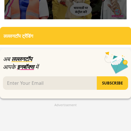
0
seconds
of
लल्लनटॉप ट्रेंडिंग
0
seconds
अब
लल्लनटॉप
आपके
इनबॉक्स
में
SUBSCRIBE
Advertisement