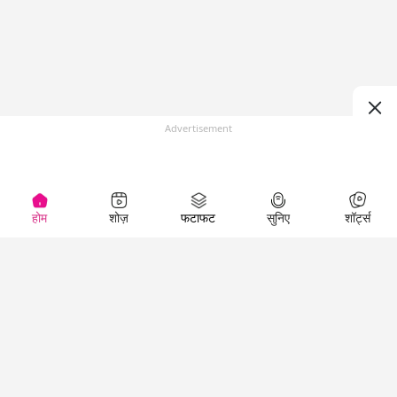
Advertisement
होम
शोज़
फटाफट
सुनिए
शॉर्ट्स
(
)
Top Shows
LallanKhas News
Entertainment
News
The Lallantop Show
Hindi Satire & Humor
Duniyadaari
Lallankhas Specials
Guest in the
Breaking News
Entertainment News
Newsroom
Top Political News
Hindi
Netanagri
Hindi
Top stories Cinema
Lallantop Baithki
Top History News
Entertainment Special
Kharcha Paani
Real Stories News
News
Aasan Bhasha Mein
Latest Political News
Top movies series
Social List
Top Literature News
review