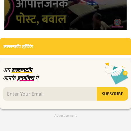
0
seconds
of
लल्लनटॉप ट्रेंडिंग
5
minutes,
55
seconds
अब
लल्लनटॉप
आपके
इनबॉक्स
में
SUBSCRIBE
Advertisement