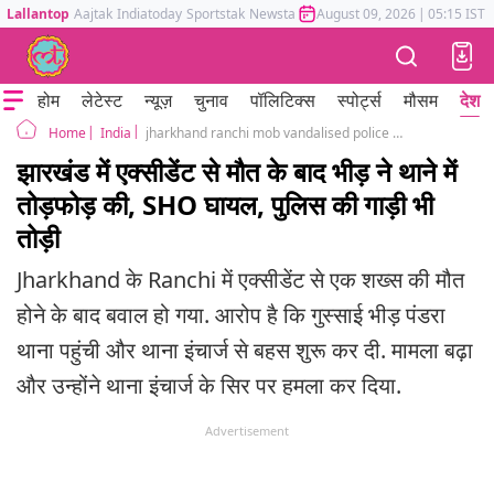
Lallantop
Aajtak
Indiatoday
Sportstak
Newstak
Mumbai Tak
August 09, 2026
Astrotak
|
05:15 IST
होम
लेटेस्ट
न्यूज़
चुनाव
पॉलिटिक्स
स्पोर्ट्स
मौसम
देश
India
jharkhand ranchi mob vandalised police station incharge injured damaged vehicle angry over accident death
Home
झारखंड में एक्सीडेंट से मौत के बाद भीड़ ने थाने में
तोड़फोड़ की, SHO घायल, पुलिस की गाड़ी भी
तोड़ी
Jharkhand के Ranchi में एक्सीडेंट से एक शख्स की मौत
होने के बाद बवाल हो गया. आरोप है कि गुस्साई भीड़ पंडरा
थाना पहुंची और थाना इंचार्ज से बहस शुरू कर दी. मामला बढ़ा
और उन्होंने थाना इंचार्ज के सिर पर हमला कर दिया.
Advertisement