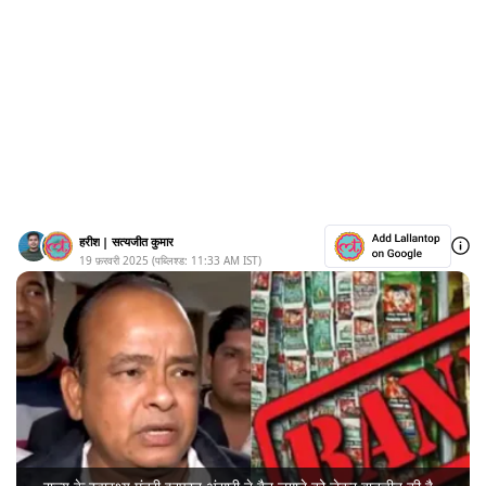
हरीश
|
सत्यजीत कुमार
19 फ़रवरी 2025
(पब्लिश्ड:
11:33 AM
IST)