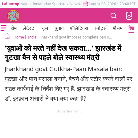
Lallantop
Aajtak
Indiatoday
Sportstak
Newstak
Mumbai Tak
August 08, 2026
Astrotak
|
23:40 IST
होम
लेटेस्ट
न्यूज़
चुनाव
पॉलिटिक्स
स्पोर्ट्स
मौसम
देश
India
Jharkhand govt imposes complete ban on Gutkha and Paan Masala containing tobacco nicotine
Home
'युवाओं को मरते नहीं देख सकता...' झारखंड में
गुटखा बैन से पहले बोले स्वास्थ्य मंत्री
Jharkhand govt Gutkha-Paan Masala ban:
गुटखा और पान मसाला बनाने, बेचने और स्टोर करने वालों पर
सख़्त कार्रवाई के निर्देश दिए गए हैं. झारखंड के स्वास्थ्य मंत्री
डॉ. इरफ़ान अंसारी ने क्या-क्या कहा है?
Advertisement