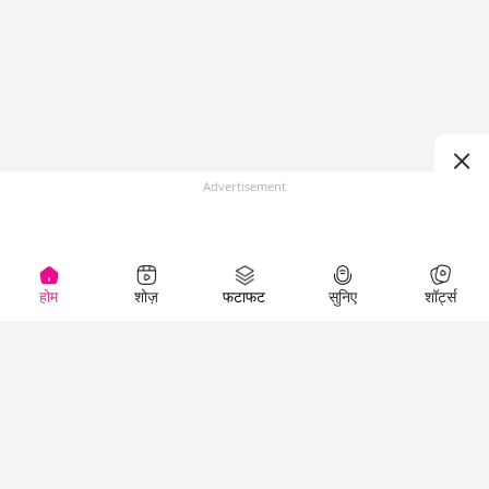
Advertisement
होम
शोज़
फटाफट
सुनिए
शॉर्ट्स
(
)
Top Shows
LallanKhas News
Entertainment
News
The Lallantop Show
Hindi Satire & Humor
Duniyadaari
Lallankhas Specials
Guest in the
Breaking News
Entertainment News
Newsroom
Top Political News
Hindi
Netanagri
Hindi
Top stories Cinema
Lallantop Baithki
Top History News
Entertainment Special
Kharcha Paani
Real Stories News
News