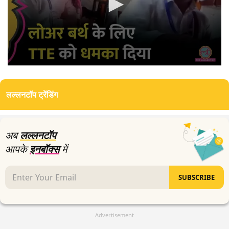
0
seconds
of
लल्लनटॉप ट्रेंडिंग
4
minutes,
25
seconds
अब
लल्लनटॉप
आपके
इनबॉक्स
में
SUBSCRIBE
Advertisement