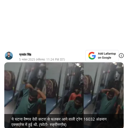
प्रशांत सिंह
5 नवंबर 2025
(पब्लिश्ड:
11:24 PM
IST)
ये घटना वैष्णव देवी कटरा से चलकर आने वाली ट्रेन 16032 अंडमान
एक्सप्रेस में हुई थी. (फोटो- स्क्रीनग्रैब)