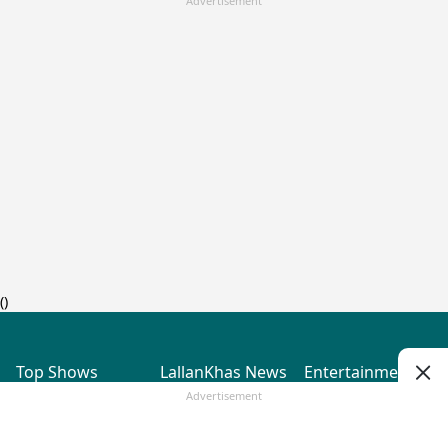
Advertisement
(
)
Top Shows
LallanKhas News
Entertainment
News
The Lallantop Show
Hindi Satire & Humor
Advertisement
Duniyadaari
Lallankhas Specials
Guest in the
Breaking News
Entertainment News
Newsroom
Top Political News
Hindi
Netanagri
Hindi
Top stories Cinema