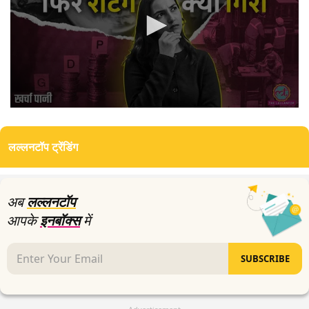
0
seconds
of
लल्लनटॉप ट्रेंडिंग
8
minutes,
39
seconds
अब
लल्लनटॉप
आपके
इनबॉक्स
में
SUBSCRIBE