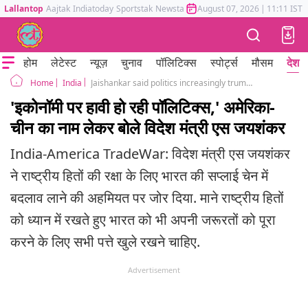
Lallantop
Aajtak
Indiatoday
Sportstak
Newstak
Mumbai Tak
August 07, 2026
Astrotak
|
11:11 IST
होम
लेटेस्ट
न्यूज़
चुनाव
पॉलिटिक्स
स्पोर्ट्स
मौसम
देश
India
Jaishankar said politics increasingly trumps economics External Affairs Minister IIM Calcutta America
Home
'इकोनॉमी पर हावी हो रही पॉलिटिक्स,' अमेरिका-
चीन का नाम लेकर बोले विदेश मंत्री एस जयशंकर
India-America TradeWar: विदेश मंत्री एस जयशंकर
ने राष्ट्रीय हितों की रक्षा के लिए भारत की सप्लाई चेन में
बदलाव लाने की अहमियत पर जोर दिया. माने राष्ट्रीय हितों
को ध्यान में रखते हुए भारत को भी अपनी जरूरतों को पूरा
करने के लिए सभी पत्ते खुले रखने चाहिए.
Advertisement