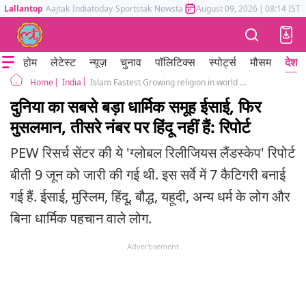
Lallantop
Aajtak
Indiatoday
Sportstak
Newstak
Mumbai Tak
August 09, 2026
Astrotak
|
08:14 IST
होम
लेटेस्ट
न्यूज़
चुनाव
पॉलिटिक्स
स्पोर्ट्स
मौसम
देश
India
Islam Fastest Growing religion in world Christianity second said Pew Report
Home
दुनिया का सबसे बड़ा धार्मिक समूह ईसाई, फिर
मुसलमान, तीसरे नंबर पर हिंदू नहीं हैं: रिपोर्ट
PEW रिसर्च सेंटर की ये 'ग्लोबल रिलीजियस लैंडस्केप' रिपोर्ट
बीती 9 जून को जारी की गई थी. इस सर्वे में 7 कैटिगरी बनाई
गई हैं. ईसाई, मुस्लिम, हिंदू, बौद्ध, यहूदी, अन्य धर्म के लोग और
बिना धार्मिक पहचान वाले लोग.
Advertisement