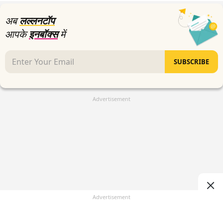
seconds
अब
लल्लनटॉप
आपके
इनबॉक्स
में
SUBSCRIBE
Advertisement
Advertisement