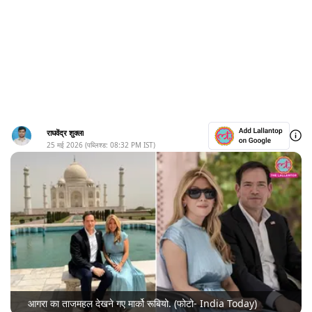
राघवेंद्र शुक्ला
25 मई 2026
(पब्लिश्ड:
08:32 PM
IST)
आगरा का ताजमहल देखने गए मार्को रूबियो. (फोटो- India Today)