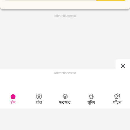
Advertisement
Advertisement
होम
शोज़
फटाफट
सुनिए
शॉर्ट्स
(
)
Top Shows
LallanKhas News
Entertainment