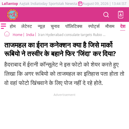
Lallantop
Aajtak
Indiatoday
Sportstak
Newstak
Mumbai Tak
August 09, 2026
Astrotak
|
13:44 IST
होम
लेटेस्ट
न्यूज़
चुनाव
पॉलिटिक्स
स्पोर्ट्स
मौसम
देश
India
Iran Hyderabad consulate targets Rubio over Taj Mahal visit
Home
ताजमहल का ईरान कनेक्शन क्या है जिसे मार्को
रूबियो ने तस्वीर के बहाने फिर 'जिंदा' कर दिया?
हैदराबाद में ईरानी कॉन्सुलेट ने इस फोटो को शेयर करते हुए
लिखा कि अगर रूबियो को ताजमहल का इतिहास पता होता तो
वो वहां फोटो खिंचवाने के लिए पोज नहीं दे रहे होते.
Advertisement