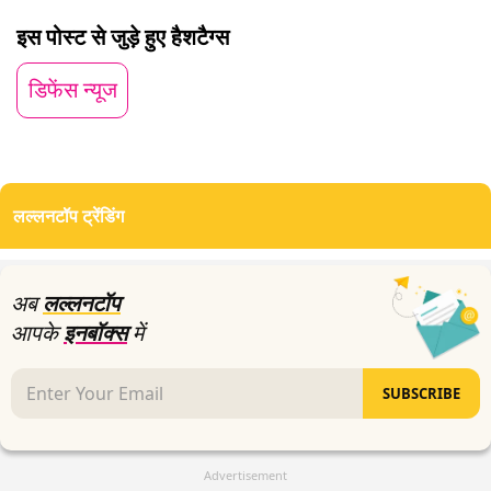
के पूरे रूट को ब्लॉक करने की क्षमता रखती हैं, जिससे चीन की
इस पोस्ट से जुड़े हुए हैशटैग्स
घेराबंदी फेल हो जाएगी.
डिफेंस न्यूज
लल्लनटॉप ट्रेंडिंग
अब
लल्लनटॉप
आपके
इनबॉक्स
में
SUBSCRIBE
Advertisement