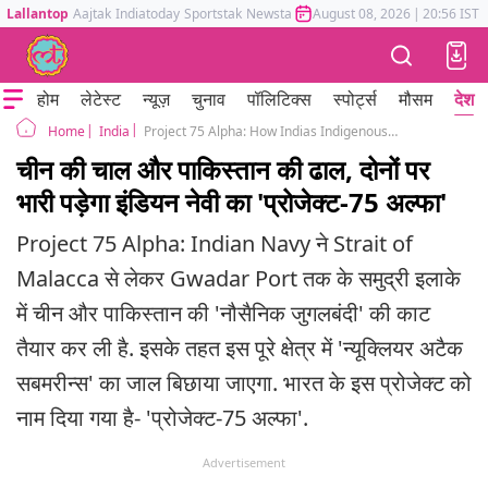
Lallantop
Aajtak
Indiatoday
Sportstak
Newstak
Mumbai Tak
August 08, 2026
Astrotak
|
20:56 IST
होम
लेटेस्ट
न्यूज़
चुनाव
पॉलिटिक्स
स्पोर्ट्स
मौसम
देश
India
Project 75 Alpha: How Indias Indigenous Nuclear Attack Submarines Plan is Neutralizing China Pakistan Ocean Strategy
Home
चीन की चाल और पाकिस्तान की ढाल, दोनों पर
भारी पड़ेगा इंडियन नेवी का 'प्रोजेक्ट-75 अल्फा'
Project 75 Alpha: Indian Navy ने Strait of
Malacca से लेकर Gwadar Port तक के समुद्री इलाके
में चीन और पाकिस्तान की 'नौसैनिक जुगलबंदी' की काट
तैयार कर ली है. इसके तहत इस पूरे क्षेत्र में 'न्यूक्लियर अटैक
सबमरीन्स' का जाल बिछाया जाएगा. भारत के इस प्रोजेक्ट को
नाम दिया गया है- 'प्रोजेक्ट-75 अल्फा'.
Advertisement