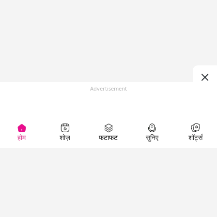
Advertisement
होम
शोज़
फटाफट
सुनिए
शॉर्ट्स
(
)
Top Shows
LallanKhas News
Entertainment
News
The Lallantop Show
Hindi Satire & Humor
Duniyadaari
Lallankhas Specials
Guest in the
Breaking News
Entertainment News
Newsroom
Top Political News
Hindi
Netanagri
Hindi
Top stories Cinema
Lallantop Baithki
Top History News
Entertainment Special