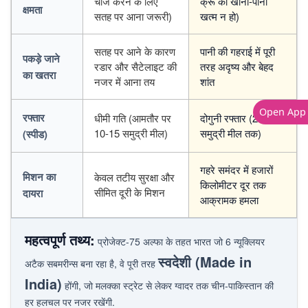
चार्ज करने के लिए
क्रू का खाना-पानी
क्षमता
सतह पर आना जरूरी)
खत्म न हो)
सतह पर आने के कारण
पानी की गहराई में पूरी
पकड़े जाने
रडार और सैटेलाइट की
तरह अदृष्य और बेहद
का खतरा
नजर में आना तय
शांत
Open App
रफ्तार
धीमी गति (आमतौर पर
दोगुनी रफ्तार (25-30+
10-15 समुद्री मील)
समुद्री मील तक)
(स्पीड)
गहरे समंदर में हजारों
मिशन का
केवल तटीय सुरक्षा और
किलोमीटर दूर तक
सीमित दूरी के मिशन
दायरा
आक्रामक हमला
महत्वपूर्ण तथ्य:
प्रोजेक्ट-75 अल्फा के तहत भारत जो 6 न्यूक्लियर
स्वदेशी (Made in
अटैक सबमरीन्स बना रहा है, वे पूरी तरह
India)
होंगी, जो मलक्का स्ट्रेट से लेकर ग्वादर तक चीन-पाकिस्तान की
हर हलचल पर नजर रखेंगी.