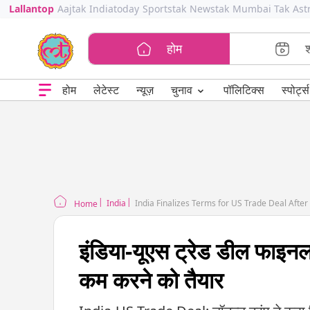
Lallantop
Aajtak
Indiatoday
Sportstak
Newstak
Mumbai Tak
Ast
होम
⌄
चुनाव
होम
लेटेस्ट
न्यूज़
पॉलिटिक्स
स्पोर्ट्स
India
India Finalizes Terms for US Trade Deal Afte
Home
इंडिया-यूएस ट्रेड डील फाइनल स
कम करने को तैयार