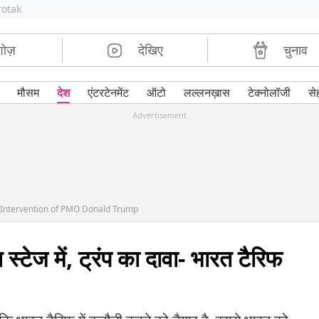
rotak
शोज़
देखिए
चुनाव
मौसम
देश
एंटरटेनमेंट
ऑटो
लल्लनख़ास
टेक्नोलॉजी
से
Advertisement
r Intervention of PMO Donald Trump
्टेज में, ट्रंप का दावा- भारत टैरिफ