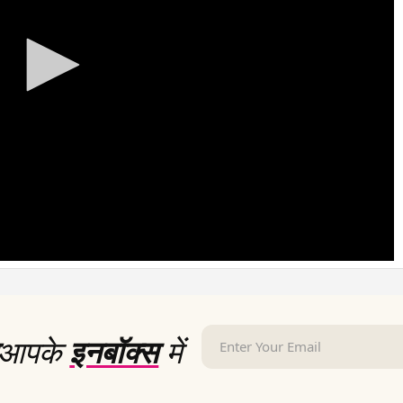
आपके
इनबॉक्स
में