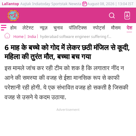
Lallantop
Aajtak
Indiatoday
Sportstak
Newstak
Mumbai Tak
August 08, 2026
Astrotak
|
13:04 IST
होम
लेटेस्ट
न्यूज़
चुनाव
पॉलिटिक्स
स्पोर्ट्स
मौसम
देश
India
hyderabad software engineer suffering from insomnia jumps from sixth floor
Home
6 माह के बच्चे को गोद में लेकर छठी मंजिल से कूदी,
महिला की तुरंत मौत, बच्चा बच गया
इस मामले जांच कर रही टीम को शक है कि लगातार नींद न
आने की समस्या की वजह से ईशा मानसिक रूप से काफी
परेशानी रही होगी. ये एक संभावित वजह हो सकती है जिसकी
वजह से उसने ये कदम उठाया.
Advertisement