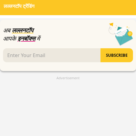
of
लल्लनटॉप ट्रेंडिंग
0
seconds
अब
लल्लनटॉप
आपके
इनबॉक्स
में
SUBSCRIBE
Advertisement