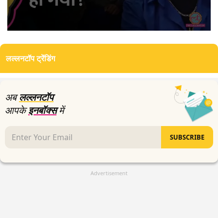
0
seconds
of
लल्लनटॉप ट्रेंडिंग
0
seconds
अब
लल्लनटॉप
आपके
इनबॉक्स
में
SUBSCRIBE
Advertisement