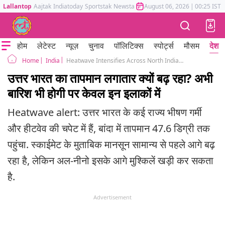
Lallantop
Aajtak
Indiatoday
Sportstak
Newstak
Mumbai Tak
August 06, 2026
Astrotak
|
00:25 IST
होम
लेटेस्ट
न्यूज़
चुनाव
पॉलिटिक्स
स्पोर्ट्स
मौसम
देश
India
Heatwave Intensifies Across North India Early Monsoon Raises rain in south
Home
उत्तर भारत का तापमान लगातार क्यों बढ़ रहा? अभी
बारिश भी होगी पर केवल इन इलाकों में
Heatwave alert: उत्तर भारत के कई राज्य भीषण गर्मी
और हीटवेव की चपेट में हैं, बांदा में तापमान 47.6 डिग्री तक
पहुंचा. स्काईमेट के मुताबिक मानसून सामान्य से पहले आगे बढ़
रहा है, लेकिन अल-नीनो इसके आगे मुश्किलें खड़ी कर सकता
है.
Advertisement