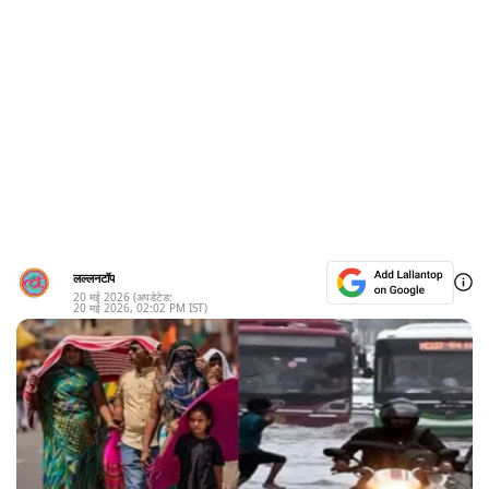
लल्लनटॉप
20 मई 2026
(अपडेटेड:
20 मई 2026
,
02:02 PM
IST)