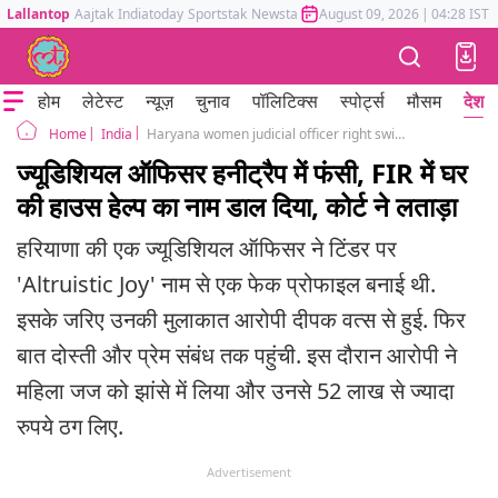
Lallantop
Aajtak
Indiatoday
Sportstak
Newstak
Mumbai Tak
August 09, 2026
Astrotak
|
04:28 IST
होम
लेटेस्ट
न्यूज़
चुनाव
पॉलिटिक्स
स्पोर्ट्स
मौसम
देश
India
Haryana women judicial officer right swipe on tinder losses 52 lakh
Home
ज्यूडिशियल ऑफिसर हनीट्रैप में फंसी, FIR में घर
की हाउस हेल्प का नाम डाल दिया, कोर्ट ने लताड़ा
हरियाणा की एक ज्यूडिशियल ऑफिसर ने टिंडर पर
'Altruistic Joy' नाम से एक फेक प्रोफाइल बनाई थी.
इसके जरिए उनकी मुलाकात आरोपी दीपक वत्स से हुई. फिर
बात दोस्ती और प्रेम संबंध तक पहुंची. इस दौरान आरोपी ने
महिला जज को झांसे में लिया और उनसे 52 लाख से ज्यादा
रुपये ठग लिए.
Advertisement