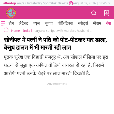
Lallantop
Aajtak
Indiatoday
Sportstak
Newstak
Mumbai Tak
August 09, 2026
Astrotak
|
03:46 IST
होम
लेटेस्ट
न्यूज़
चुनाव
पॉलिटिक्स
स्पोर्ट्स
मौसम
देश
India
haryana sonipat wife murders husband with brick police arrested
Home
सोनीपत में पत्नी ने पति को पीट-पीटकर मार डाला,
बेसुध हालत में भी मारती रही लात
मृतक सुरेश एक दिहाड़ी मजदूर थे. अब सोशल मीडिया पर इस
घटना से जुड़ा एक कथित वीडियो वायरल हो रहा है, जिसमें
आरोपी पत्नी उनके चेहरे पर लात मारती दिखती है.
Advertisement