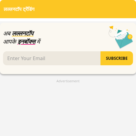
of
लल्लनटॉप ट्रेंडिंग
0
seconds
अब
लल्लनटॉप
आपके
इनबॉक्स
में
SUBSCRIBE
Advertisement