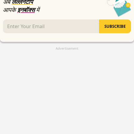
अब
लल्लनटॉप
आपके
इनबॉक्स
में
SUBSCRIBE
Advertisement