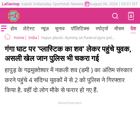
Lallantop
Aajtak
Indiatoday
Sportstak
Newstak
Mumbai Tak
August 06, 2026
Astrotak
|
03:57 IST
होम
लेटेस्ट
न्यूज़
चुनाव
पॉलिटिक्स
स्पोर्ट्स
मौसम
देश
India
hapur plastic dummy on funeral pyre police arrested accused
Home
गंगा घाट पर 'प्लास्टिक का शव' लेकर पहुंचे युवक,
असली खेल जान पुलिस भी चकरा गई
हापुड़ के गढ़मुक्तेश्वर में नकली शव (डमी ) का अंतिम संस्कार
करने पहुंचे 4 संदिग्ध युवकों में से 2 को पुलिस ने गिरफ्तार
किया है. वहीं दो लोग मौके से फरार हो गए हैं.
Advertisement