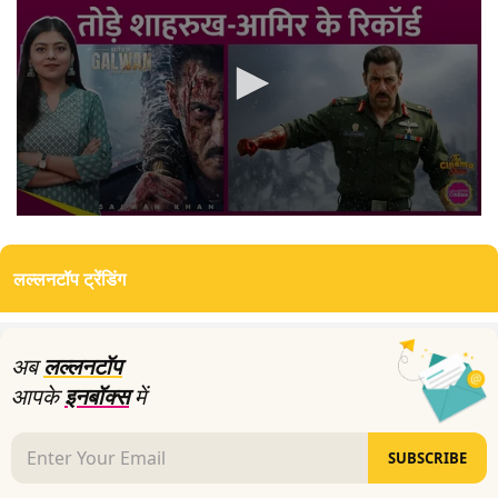
0
seconds
of
लल्लनटॉप ट्रेंडिंग
9
minutes,
33
seconds
अब
लल्लनटॉप
आपके
इनबॉक्स
में
SUBSCRIBE