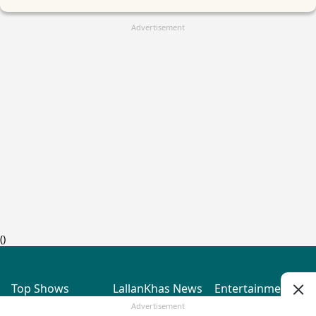
Advertisement
(
)
Top Shows
LallanKhas News
Entertainment
News
The Lallantop Show
Hindi Satire & Humor
Advertisement
Duniyadaari
Lallankhas Specials