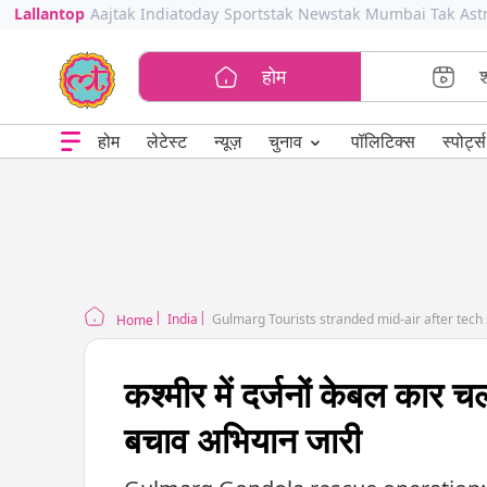
Lallantop
Aajtak
Indiatoday
Sportstak
Newstak
Mumbai Tak
Ast
होम
⌄
चुनाव
होम
लेटेस्ट
न्यूज़
पॉलिटिक्स
स्पोर्ट्स
India
Gulmarg Tourists stranded mid-air after tech
Home
कश्मीर में दर्जनों केबल कार च
बचाव अभियान जारी