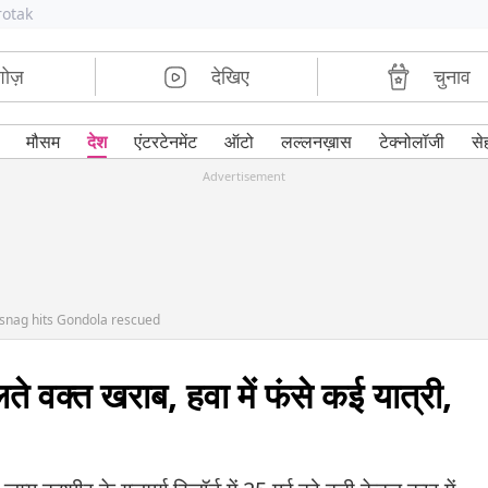
rotak
शोज़
देखिए
चुनाव
मौसम
देश
एंटरटेनमेंट
ऑटो
लल्लनख़ास
टेक्नोलॉजी
से
Advertisement
 snag hits Gondola rescued
लते वक्त खराब, हवा में फंसे कई यात्री,