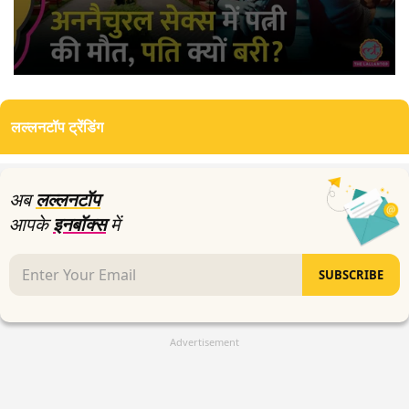
0
seconds
of
लल्लनटॉप ट्रेंडिंग
6
minutes,
28
seconds
अब
लल्लनटॉप
आपके
इनबॉक्स
में
SUBSCRIBE
Advertisement