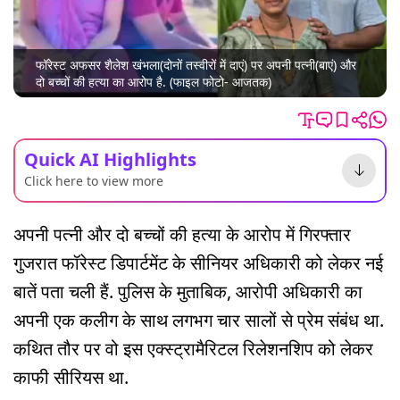
फॉरेस्ट अफसर शैलेश खंभला(दोनों तस्वीरों में दाएं) पर अपनी पत्नी(बाएं) और
दो बच्चों की हत्या का आरोप है. (फाइल फोटो- आजतक)
Quick AI Highlights
Click here to view more
अपनी पत्नी और दो बच्चों की हत्या के आरोप में गिरफ्तार
गुजरात फॉरेस्ट डिपार्टमेंट के सीनियर अधिकारी को लेकर नई
बातें पता चली हैं. पुलिस के मुताबिक, आरोपी अधिकारी का
अपनी एक कलीग के साथ लगभग चार सालों से प्रेम संबंध था.
कथित तौर पर वो इस एक्स्ट्रामैरिटल रिलेशनशिप को लेकर
काफी सीरियस था.