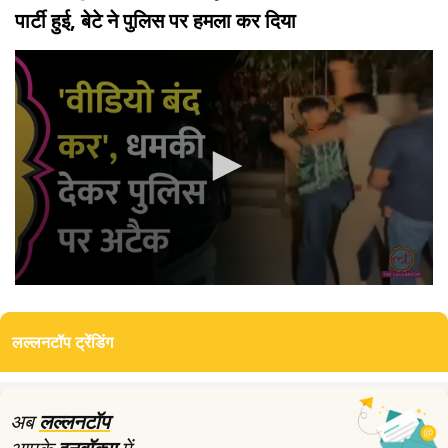
पार्टी हुई, बेटे ने पुलिस पर हमला कर दिया
0
seconds
of
लल्लनटॉप ट्रेंडिंग
4
minutes,
16
seconds
अब
लल्लनटॉप